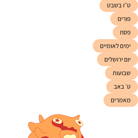
ט״ו בשבט
פורים
פסח
ימים לאומיים
יום ירושלים
שבועות
ט׳ באב
מאמרים