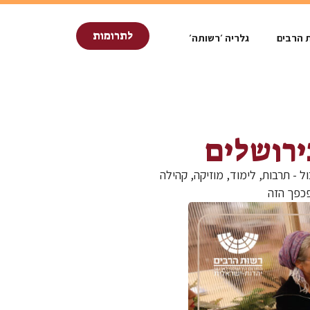
לתרומות
 הרבים
גלריה ׳רשותה׳
ירושלים
ל - תרבות, לימוד, מוזיקה, קהילה
פכפך הזה