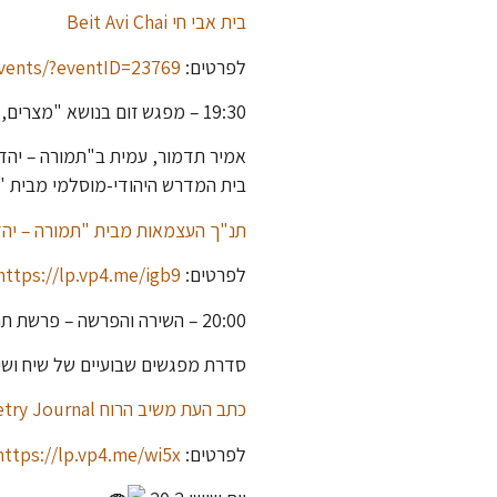
בית אבי חי Beit Avi Chai
לפרטים:
events/?eventID=23769
19:30 – מפגש זום בנושא "מצרים, והיום שאחרי בעזה" במסגרת בית המדרש היהודי מוסלמי
אמיר תדמור, עמית ב"תמורה – יהדו
בית המדרש היהודי-מוסלמי מבית "ת
תנ"ך העצמאות מבית "תמורה – יהדו
לפרטים:
https://lp.vp4.me/igb9
20:00 – השירה והפרשה – פרשת תרומה
סדרת מפגשים שבועיים של שיח ושיר
כתב העת משיב הרוח Mashiv Ha-Ruach – Poetry Journal
לפרטים:
https://lp.vp4.me/wi5x