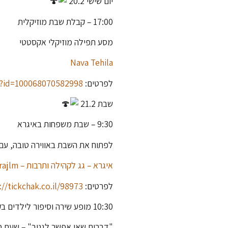
יום שישי 20.2
17:00 – קבלת שבת מוזיקלית
מסע תפילה מוזיקלי אקסטטי
Nava Tehila
לפרטים:
p?id=100068070582998
שבת 21.2
9:30 – שבת משפחות באיגרא
לפתוח את השבת באווירה טובה, עם 
איגרא – גג לקהילה ותרבות – Igrajlm
לפרטים:
://tickchak.co.il/98973
10:30 מופע שירה וסיפור לילדים בקריית יובל
"דברים שאי אפשר לגנוב" – שעת ס