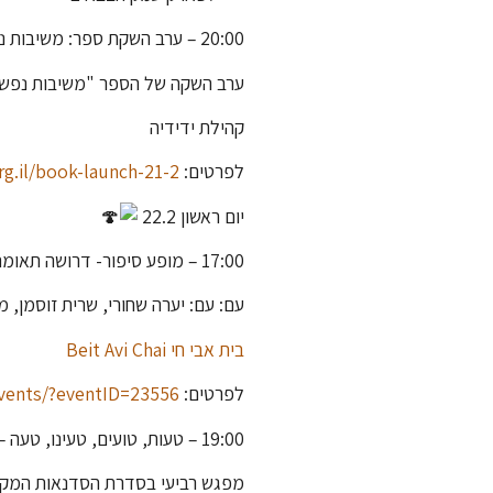
20:00 – ערב השקת ספר: משיבות נפש
ערב השקה של הספר "משיבות נפש"-
קהילת ידידיה
לפרטים:
rg.il/book-launch-21-2/
יום ראשון 22.2
17:00 – מופע סיפור- דרושה תאומה
עם: עם: יערה שחורי, שרית זוסמן, מ
בית אבי חי Beit Avi Chai
לפרטים:
events/?eventID=23556
19:00 – טעות, טועים, טעינו, טעה – על סיפור תלמודי משוגע בהנחיית: שהרה בלאו, שי גיליס
מפגש רביעי בסדרת הסדנאות המקוונו