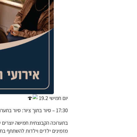
יום חמישי 19.2
17:30 – סיור בתוך ציור: סיור בתערוכה וסדנת יצירה אישית בהשראת התערוכה "אֵלֶּה כָּרֶגַע חַיַּי"
בתערוכה הקבוצתית חמישה יוצרים י
מזמינים ילדים וילדות להשתתף בתע