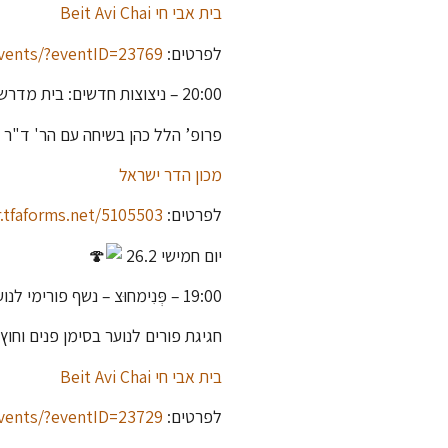
בית אבי חי Beit Avi Chai
לפרטים:
events/?eventID=23769
20:00 – ניצוצות חדשים: בית מדרש פוגש ספרות אחרי מלחמה
פרופ’ הלל כהן בשיחה עם הר' ד"ר א
מכון הדר ישראל
לפרטים:
r.tfaforms.net/5105503
יום חמישי 26.2
19:00 – פְּנִימחוּצ – נשף פורימי לנוער וכיתת אמן עם ליהי טולדנו בבית אבי חי
חגיגת פורים לנוער בסימן פנים וחו
בית אבי חי Beit Avi Chai
לפרטים:
events/?eventID=23729