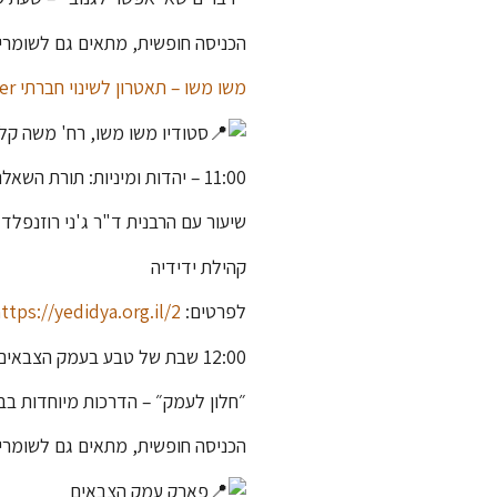
הכניסה חופשית, מתאים גם לשומרי
משו משו – תאטרון לשינוי חברתי Mashu Mashu Theater
סטודיו משו משו, רח' משה קליי
11:00 – יהדות ומיניות: תורת השאלה
שיעור עם הרבנית ד"ר ג'ני רוזנפלד
קהילת ידידיה
לפרטים:
ttps://yedidya.org.il/2
12:00 שבת של טבע בעמק הצבאים
״חלון לעמק״ – הדרכות מיוחדות ב
הכניסה חופשית, מתאים גם לשומרי
פארק עמק הצבאים