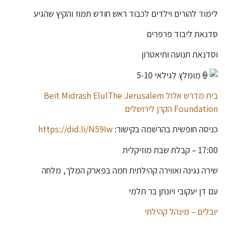
לימוד להורים וילדים לכבוד ראש חודש תמוז והקיץ שהגיע
סדנאת ליבוד פרפרים
וסדנאת תנועה ותיאטרון
מומלץ לגילאי 5-10
בית מדרש אלול Beit Midrash Elul
The Jerusalem
Foundation הקרן לירושלים
כניסה חופשית בהרשמה בקישור:
https://did.li/N59Iw
17:00 – קבלת שבת מוזיקלית
שירה נגינה ואווירה קהילתית חמה בפארק המלך, מלחה
עם דן יעקובי ויונתן בר תלמי
יובלים – מינהל קהילתי