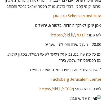
בהשתתפות פרופ' אברי בר לבב, ד"ר נורית אורחן, פרופ' נתי כהן
ופרופ' קימי קפלן. דברי ברכה: מו"ל הספר ישראל כרמל והכותב.
Schocken Institute מכון שוקן
מכון שוקן למחקר היהדות, בלפור 6, ירושלים
להרשמה:
https://did.li/yNXgT
20:00 – מעגל שירה ותפילה – שער יפו
עם כל מה שחי בנו, נבוא אל השער לשאת תפילה. במגוון קולות,
עם הפסיפס הירושלמי, ביחד.
*האירוע הינו אירוע הפתיחה של פסטיבל התפילה.
Fuchsberg Jerusalem Center
לפרטים והרשמה:
https://did.li/dTG6q
יום שלישי 23.6