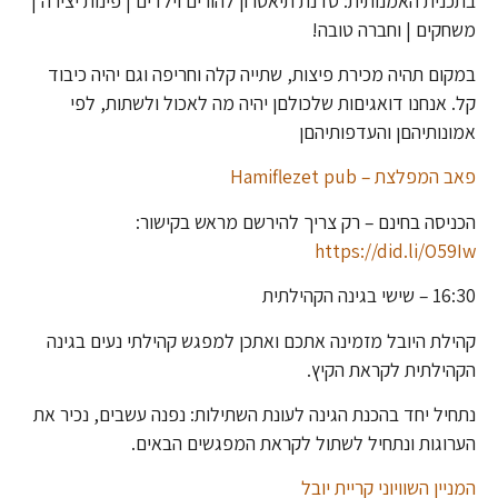
בתכנית האמנותית: סדנת תיאטרון להורים וילדים | פינות יצירה |
משחקים | וחברה טובה!
במקום תהיה מכירת פיצות, שתייה קלה וחריפה וגם יהיה כיבוד
קל. אנחנו דואגיםות שלכולםן יהיה מה לאכול ולשתות, לפי
אמונותיהםן והעדפותיהםן
פאב המפלצת – Hamiflezet pub
הכניסה בחינם – רק צריך להירשם מראש בקישור:
https://did.li/O59Iw
16:30 – שישי בגינה הקהילתית
קהילת היובל מזמינה אתכם ואתכן למפגש קהילתי נעים בגינה
הקהילתית לקראת הקיץ.
נתחיל יחד בהכנת הגינה לעונת השתילות: נפנה עשבים, נכיר את
הערוגות ונתחיל לשתול לקראת המפגשים הבאים.
המניין השוויוני קריית יובל