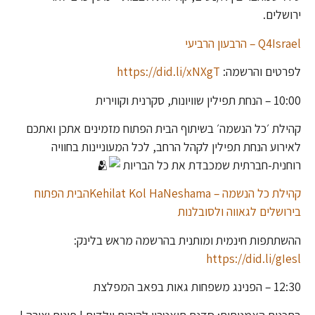
ירושלים.
Q4Israel – הרבעון הרביעי
לפרטים והרשמה:
https://did.li/xNXgT
10:00 – הנחת תפילין שוויונות, סקרנית וקווירית
קהילת ׳כל הנשמה׳ בשיתוף הבית הפתוח מזמינים אתכן ואתכם
לאירוע הנחת תפילין לקהל הרחב, לכל המעוניינות בחוויה
רוחנית-חברתית שמכבדת את כל הבריות
קהילת כל הנשמה – Kehilat Kol HaNeshama
הבית הפתוח
בירושלים לגאווה ולסובלנות
ההשתתפות חינמית ומותנית בהרשמה מראש בלינק:
https://did.li/gIesl
12:30 – הפנינג משפחות גאות בפאב המפלצת