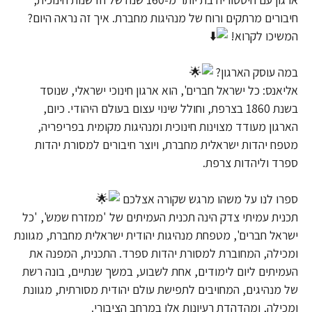
חיבורים מרתקים ורוח של מנהיגות מחברת. איך זה נראה היום?
המשיכו לקרוא!
במה עוסק הארגון?
אליאנס: כל ישראל חברים', הוא ארגון חינוכי ישראלי, שנוסד
בשנת 1860 בצרפת, וחולל שינוי עצום בעולם היהודי. כיום,
הארגון מעודד מצוינות חינוכית ומנהיגות מקומית בפריפריה,
מטפח יהדות ישראלית מחברת, ויוצר חיבורים למסורת יהדות
ספרד וליהדות צרפת.
ספרו לנו על משהו מרגש שקורה אצלכם
תכנית עמיתי צדק הינה תכנית העמיתים של 'ממזרח שמש', 'כל
ישראל חברים', מטפחת מנהיגות יהודית ישראלית מחברת, מגוונת
ומכילה, המחוברת למסורת יהדות ספרד. התכנית, המפנה את
העמיתים ליום לימודים, אחת לשבוע, במשך שנתיים, בונה רשת
של מנהיגים, המחויבים לתפישת עולם יהודית מסורתית, מגוונת
ומכילה, ומהדהדת רעיונות אלו במרחב הציבורי.