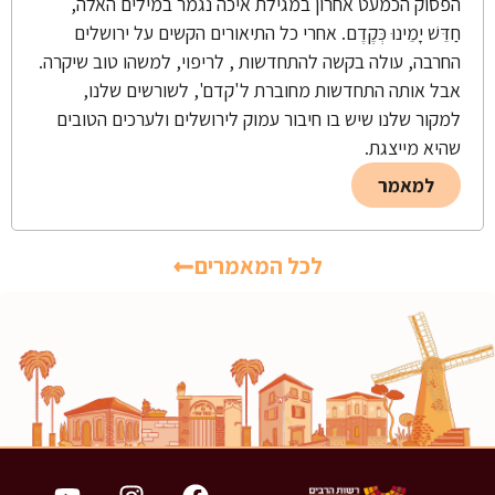
הפסוק הכמעט אחרון במגילת איכה נגמר במילים האלה,
חַדֵּשׁ יָמֵינוּ כְּקֶדֶם. אחרי כל התיאורים הקשים על ירושלים
החרבה, עולה בקשה להתחדשות , לריפוי, למשהו טוב שיקרה.
אבל אותה התחדשות מחוברת ל'קדם', לשורשים שלנו,
למקור שלנו שיש בו חיבור עמוק לירושלים ולערכים הטובים
שהיא מייצגת.
למאמר
לכל המאמרים