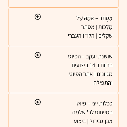
אֶסְתֵּר – אִמָּהּ שֶׁל
מַלְכוּת | אסתר
שקלים | הלו"ז העברי
שושנת יעקב – הפיוט
הרווח ב 14 ביצועים
מגוונים | אתר הפיוט
והתפילה
ככלות ייני – פיוט
המייחוס לר' שלמה
אבן גבירול | ביצוע