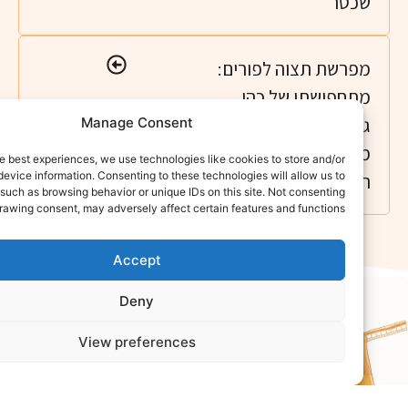
כטר
פרשת תצוה לפורים:
תחפושתו של כהן
דול למוניטין של
Manage Consent
רדכי היהודי | נאמני
rovide the best experiences, we use technologies like cookies to store and/or
access device information. Consenting to these technologies will allow us to
ורה ועבודה
ess data such as browsing behavior or unique IDs on this site. Not consenting
or withdrawing consent, may adversely affect certain features and functions.
Accept
Deny
View preferences